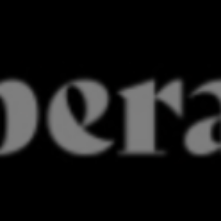
Unterkunft
Wohlbefinden
Gastronomie
Aktivitäten
Das Domaine
Presse