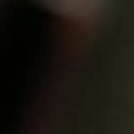
Séminaire
Hébergements
Bien-être
Restauration
Activités
Le domaine
Presse