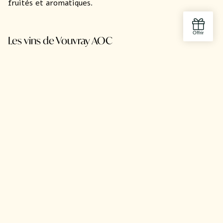
fruités et aromatiques.
Les vins de Vouvray AOC
Aux abords de Tours, Vouvray distille ses meilleurs
cépages pour offrir des vins blancs secs, moelleux et
pétillants.
Son cépage, le chenin, se plaît particulièrement dans ce
climat océanique et continental. Associé à des sols
d’aubuis, de tuffeau et de perruche, il dévoile un vin aux
arômes fleuris. Une fois élaborés, les vins s’affinent
dans des caves de tuffeau entre 10 et 13°C avec un taux
d’humidité à quasiment 100 % !
On découvre un vin subtil à la robe dorée. Parfois
pétillant, parfois moelleux, il ravit tous les palais par ses
notes fines et épicées. Pour une expérience totale,
pensez à accompagner le
Vouvray moelleux
avec une
tranche de foie gras ou un fromage persillé. Le
Vouvray