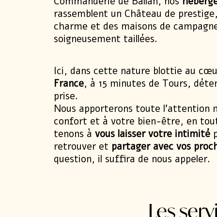
Commanderie de Ballan, nos
héberge
rassemblent un Château de prestige
charme
et des
maisons de campagn
soigneusement taillées.
Ici, dans cette nature blottie au cœ
France
, à 15 minutes de Tours, déte
prise.
Nous apporterons toute l’attention n
confort et à votre bien-être, en tou
tenons à
vous laisser votre intimité
p
retrouver et
partager avec vos proc
Séminaire
question, il suffira de nous appeler.
Hébergements
Les ser