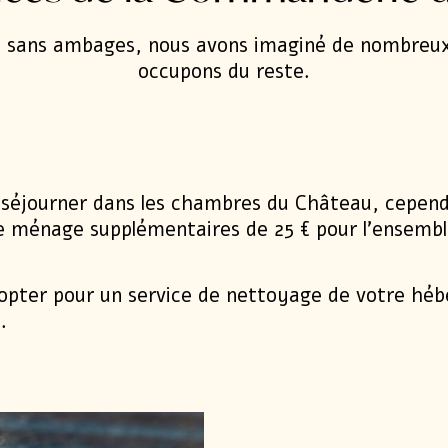
in sans ambages, nous avons imaginé de nombreux
occupons du reste.
LIBERALIS
Découvrir
séjourner dans les chambres du Château, cependan
 ménage supplémentaires de 25 € pour l’ensemble
d’opter pour un service de nettoyage de votre hé
.
Location de vélo
Guide pour un 
Découvrir