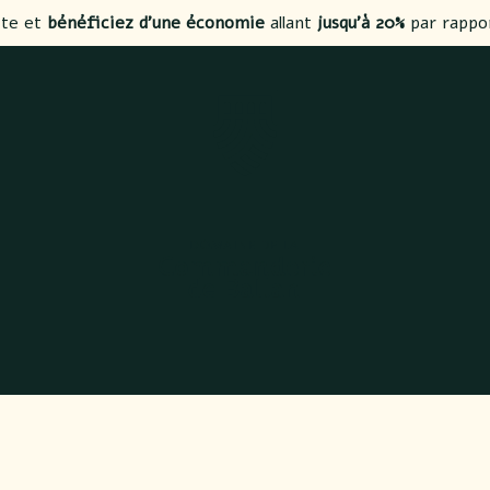
ite et
bénéficiez d’une économie
allant
jusqu’à 20%
par rappo