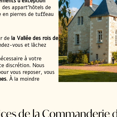
ments d’exception
, des
appart’hôtels de
e
en pierres de tuffeau
ur de
la Vallée des rois de
ndez-vous et lâchez
écessaire à votre
te discrétion. Nous
our vous reposer, vous
hes
. À la moindre
Les Golfs de Tour
Séance de Yoga
Gloriette
Nos Formules R
Découvrir
vices de la Commanderie d
Découvrir
Découvrir