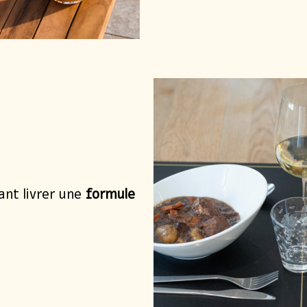
Découvrir
Vol en Montgolf
des Châteaux de 
Découvrir
ant livrer une
formule