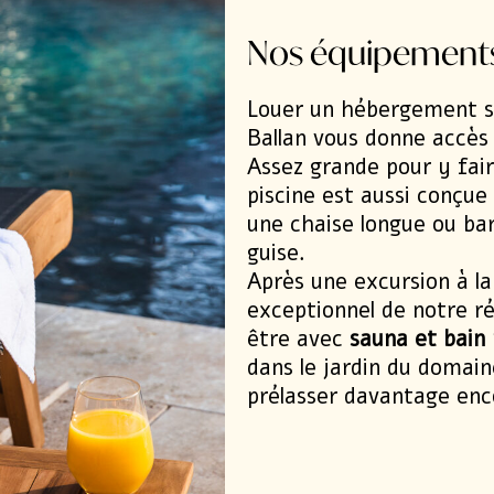
de Paris en Tour
Nos équipements
Découvrir
Louer un hébergement
s
Ballan vous donne accès
Assez grande pour y fair
piscine est aussi conçue
une chaise longue ou bar
guise.
Après une excursion à l
exceptionnel de notre ré
être
avec
sauna et bain 
dans le jardin du domain
prélasser davantage enc
TOURAINE VAL D