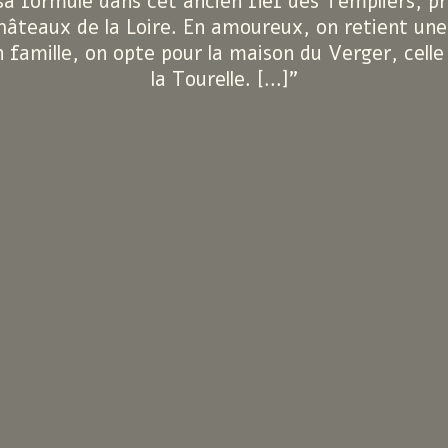
a formule dans cet ancien fief des Templiers, p
hâteaux de la Loire. En amoureux, on retient une
 famille, on opte pour la maison du Verger, celle
la Tourelle. [...]"
La Commanderie
belles étapes de 
Bain nordique e
Découvrir
Les valeurs de 
Une réunion sans déj
Découvrir
Notre Château e
Découvrir
Découvrir
Découvrir