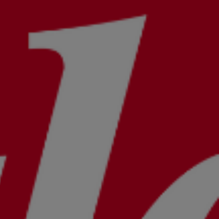
s
week-end proche