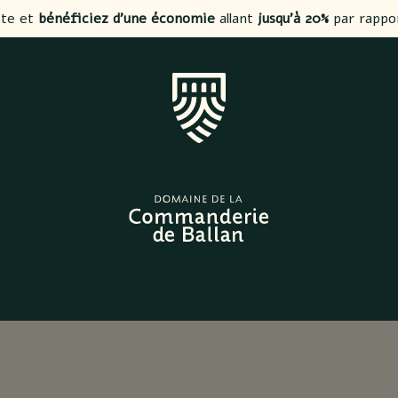
ite et
bénéficiez d’une économie
allant
jusqu’à 20%
par rappo