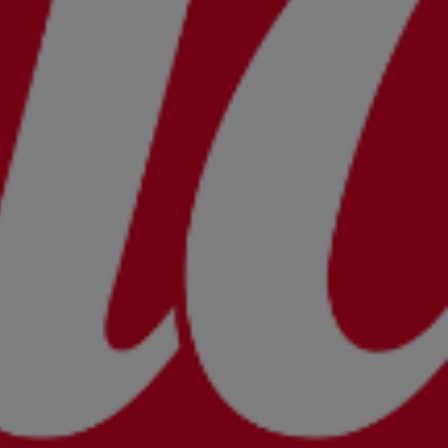
aine
E LOIRE