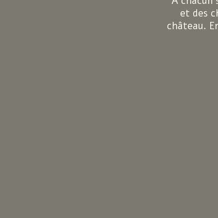
"À chacun s
et des c
château. En