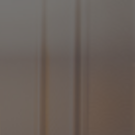
s
week-end proche