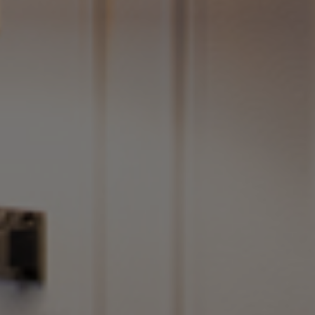
aine
E LOIRE