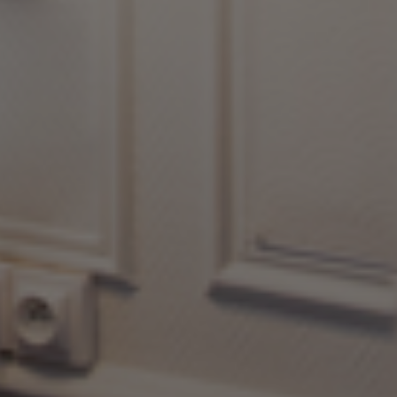
ière au-dessus
la Loire