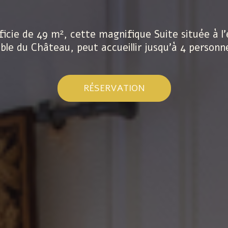
icie de 49 m², cette magnifique Suite située à l’
ble du Château, peut accueillir jusqu’à 4 personn
La Commanderie
belles étapes de 
RÉSERVATION
Bain nordique e
Découvrir
Les valeurs de 
Une réunion sans déj
Découvrir
Notre Château e
Découvrir
Découvrir
Découvrir