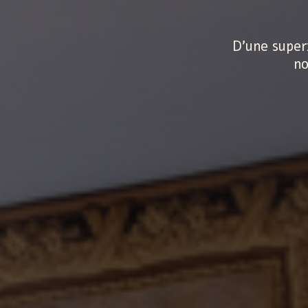
D’une superf
no