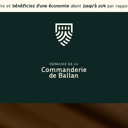
ite et
bénéficiez d’une économie
allant
jusqu’à 20%
par rappo